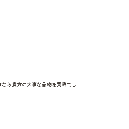
けなら貴方の大事な品物を質蔵でし
す！