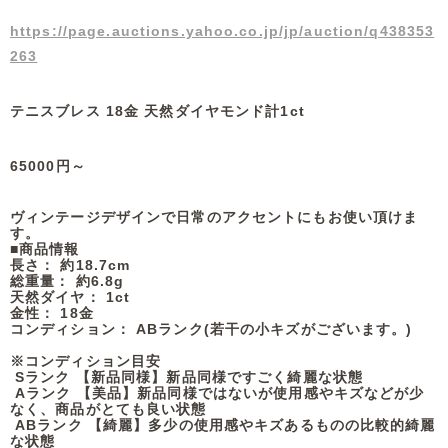
https://page.auctions.yahoo.co.jp/jp/auction/q438353
263
テニスブレス 18金 天然ダイヤモンド計1ct
65000円～
ヴィンテージデザインで日常のアクセントにもお使い頂けま
す。
■商品情報
長さ： 約18.7cm
総重量： 約6.8g
天然ダイヤ： 1ct
金性： 18金
コンディション： ABランク(若干の小キズがございます。)
※コンディション目安
Sランク 【新品同様】新品同様ですごく綺麗な状態
Aランク 【美品】新品同様ではないが使用感やキズなどが少
なく、商品がとても良い状態
ABランク 【綺麗】多少の使用感やキズあるものの比較的綺麗
な状態