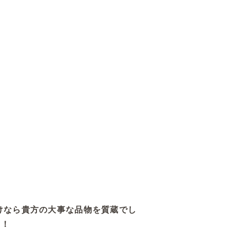
けなら貴方の大事な品物を質蔵でし
す！