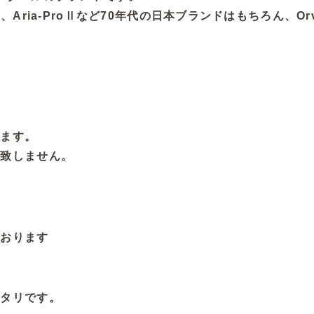
ia-ProⅡなど70年代の日本ブランドはもちろん、Orvile
ります。
切致しません。
ております
タリです。