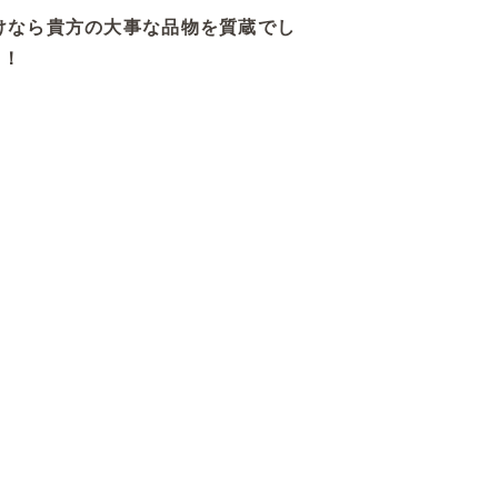
けなら貴方の大事な品物を質蔵でし
す！