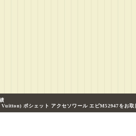
績
 Vuitton) ポシェット アクセソワール エピM52947を