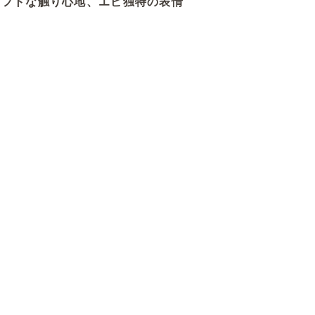
ソフトな触り心地、エピ独特の表情
、